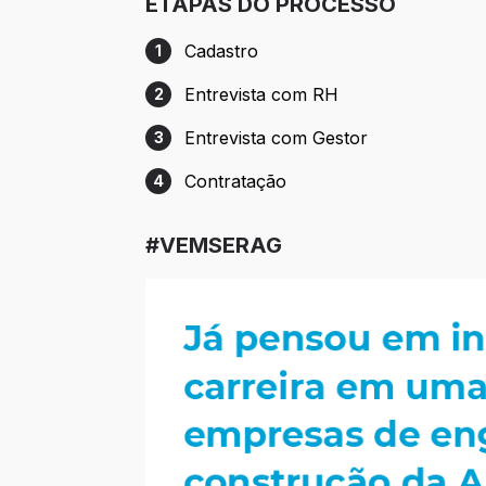
ETAPAS DO PROCESSO
Cadastro
1
Etapa 1: Cadastro
Entrevista com RH
2
Etapa 2: Entrevista com RH
Entrevista com Gestor
3
Etapa 3: Entrevista com Gestor
Contratação
4
Etapa 4: Contratação
#VEMSERAG