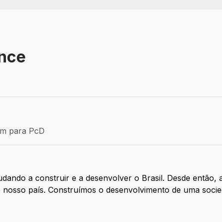
ance
Estágio
ém para PcD
para PcD
dando a construir e a desenvolver o Brasil. Desde então,
de nosso país. Construímos o desenvolvimento de uma soci